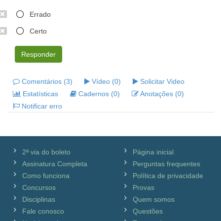
Errado
Certo
Responder
Comentários (3)
Vídeo (0)
Solicitar Video
Estatísticas
Cadernos (0)
Anotações (0)
Notificar erro
2ª via do boleto
Página inicial
Assinatura Completa
Perguntas frequentes
Como funciona
Política de privacidade
Concursos
Provas
Disciplinas
Quem somos
Fale conosco
Questões