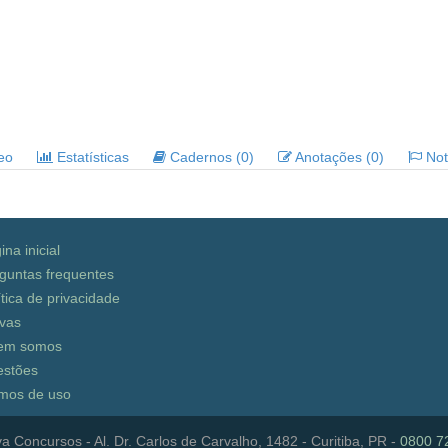
deo
Estatísticas
Cadernos (0)
Anotações (0)
Noti
ina inicial
guntas frequentes
ítica de privacidade
vas
em somos
stões
mos de uso
a Concursos - Al. Dr. Carlos de Carvalho, 1482 - Curitiba, PR -
0800 7