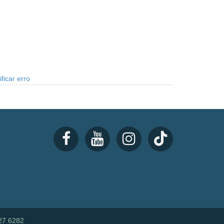
ficar erro
27 6282