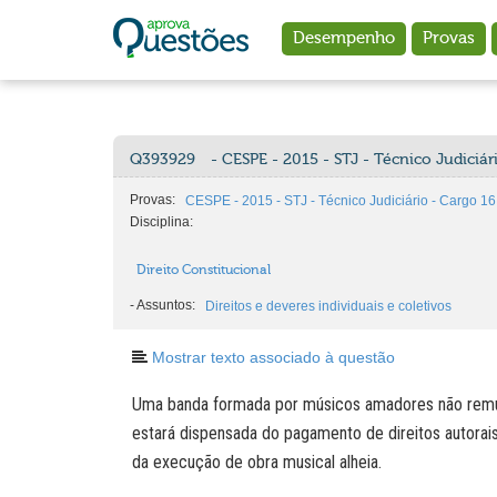
Ir para o conteúdo principal
Desempenho
Provas
Q393929
- CESPE - 2015 - STJ - Técnico Judiciá
Provas:
CESPE - 2015 - STJ - Técnico Judiciário - Cargo 1
Disciplina:
Direito Constitucional
-
Assuntos:
Direitos e deveres individuais e coletivos
Mostrar texto associado à questão
Uma banda formada por músicos amadores não rem
estará dispensada do pagamento de direitos autorai
da execução de obra musical alheia.