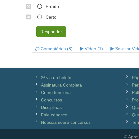
Errado
Certo
Responder
Comentários (8)
Vídeo (1)
Solicitar Vi
2ª via do boleto
Pág
Assinatura Completa
Per
Como funciona
Pol
Concursos
Pro
Disciplinas
Qu
Fale conosco
Que
Notícias sobre concursos
Ter
© Aprov