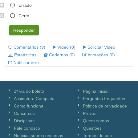
Errado
Certo
Responder
Comentários (9)
Vídeo (0)
Solicitar Video
Estatísticas
Cadernos (0)
Anotações (0)
Notificar erro
2ª via do boleto
Página inicial
Assinatura Completa
Perguntas frequentes
Como funciona
Política de privacidade
Concursos
Provas
Disciplinas
Quem somos
Fale conosco
Questões
Notícias sobre concursos
Termos de uso