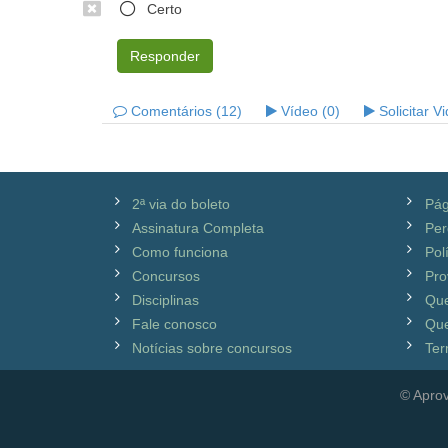
Certo
Responder
Comentários (12)
Vídeo (0)
Solicitar V
2ª via do boleto
Pág
Assinatura Completa
Per
Como funciona
Pol
Concursos
Pro
Disciplinas
Qu
Fale conosco
Que
Notícias sobre concursos
Ter
© Aprov