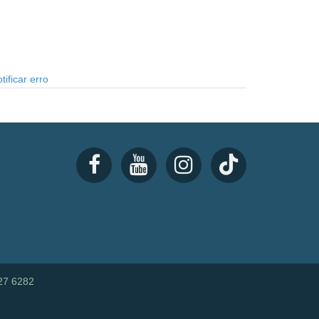
tificar erro
27 6282