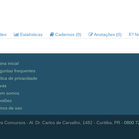
ideo
Estatísticas
Cadernos (0)
Anotações (0)
No
ina inicial
guntas frequentes
ítica de privacidade
vas
em somos
stões
mos de uso
a Concursos - Al. Dr. Carlos de Carvalho, 1482 - Curitiba, PR -
0800 7