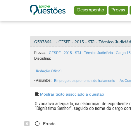
Ir para o conteúdo principal
Desempenho
Provas
Q393864
- CESPE - 2015 - STJ - Técnico Judiciá
Provas:
CESPE - 2015 - STJ - Técnico Judiciário - Cargo 1
Disciplina:
Redação Oficial
-
Assuntos:
Emprego dos pronomes de tratamento
As Com
Mostrar texto associado à questão
O vocativo adequado, na elaboração de expediente o
“Digníssimo Senhor”, seguido do nome do cargo cor
Errado