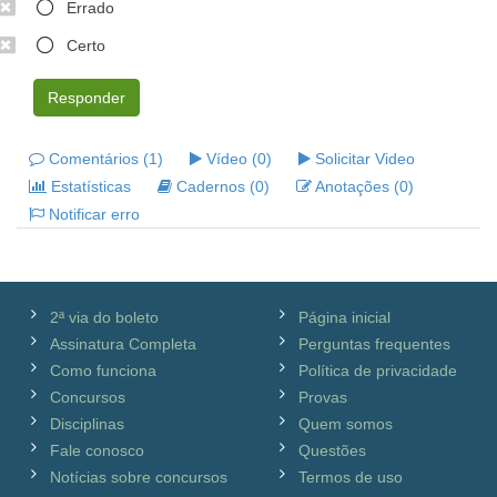
Errado
Certo
Responder
Comentários (1)
Vídeo (0)
Solicitar Video
Estatísticas
Cadernos (0)
Anotações (0)
Notificar erro
2ª via do boleto
Página inicial
Assinatura Completa
Perguntas frequentes
Como funciona
Política de privacidade
Concursos
Provas
Disciplinas
Quem somos
Fale conosco
Questões
Notícias sobre concursos
Termos de uso