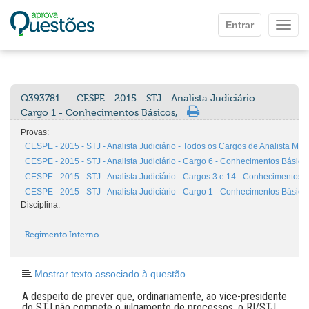
Ir para o conteúdo principal
Entrar
Mostr
Q393781
- CESPE - 2015 - STJ - Analista Judiciário -
Cargo 1 - Conhecimentos Básicos,
Provas:
CESPE - 2015 - STJ - Analista Judiciário - Todos os Cargos de Analista Men
CESPE - 2015 - STJ - Analista Judiciário - Cargo 6 - Conhecimentos Básico
CESPE - 2015 - STJ - Analista Judiciário - Cargos 3 e 14 - Conhecimentos 
CESPE - 2015 - STJ - Analista Judiciário - Cargo 1 - Conhecimentos Básico
Disciplina:
Regimento Interno
Mostrar texto associado à questão
A despeito de prever que, ordinariamente, ao vice-presidente
do STJ não compete o julgamento de processos, o RI/STJ