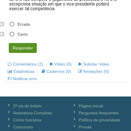
excepciona situação em que o vice-presidente poderá
exercer tal competência.
Errado
Certo
Responder
Comentários (2)
Vídeo (0)
Solicitar Video
Estatísticas
Cadernos (0)
Anotações (0)
Notificar erro
2ª via do boleto
Página inicial
Assinatura Completa
Perguntas frequentes
Como funciona
Política de privacidade
Concursos
Provas