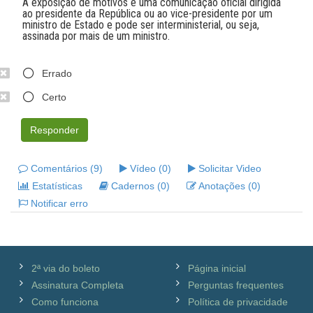
A exposição de motivos é uma comunicação oficial dirigida
ao presidente da República ou ao vice-presidente por um
ministro de Estado e pode ser interministerial, ou seja,
assinada por mais de um ministro.
Errado
Certo
Responder
Comentários (9)
Vídeo (0)
Solicitar Video
Estatísticas
Cadernos (0)
Anotações (0)
Notificar erro
2ª via do boleto
Página inicial
Assinatura Completa
Perguntas frequentes
Como funciona
Política de privacidade