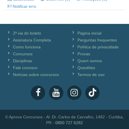
Notificar erro
2ª via do boleto
Página inicial
Assinatura Completa
Perguntas frequentes
Como funciona
Política de privacidade
Concursos
Provas
Disciplinas
Quem somos
Fale conosco
Questões
Notícias sobre concursos
Termos de uso
© Aprova Concursos - Al. Dr. Carlos de Carvalho, 1482 - Curitiba,
PR -
0800 727 6282