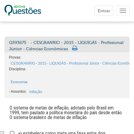
Ir para o conteúdo principal
Entrar
Mostr
Q393675
- CESGRANRIO - 2015 - LIQUIGÁS - Profissional
Júnior - Ciências Econômicas
Provas:
CESGRANRIO - 2015 - LIQUIGÁS - Profissional Júnior - Ciências Econômi
Disciplina:
Economia
-
Assuntos:
Inflação
O sistema de metas de inflação, adotado pelo Brasil em
1999, tem pautado a política monetária do país desde então.
O sistema brasileiro de metas de inflação
estabelece como meta uma faixa entre dois
a)