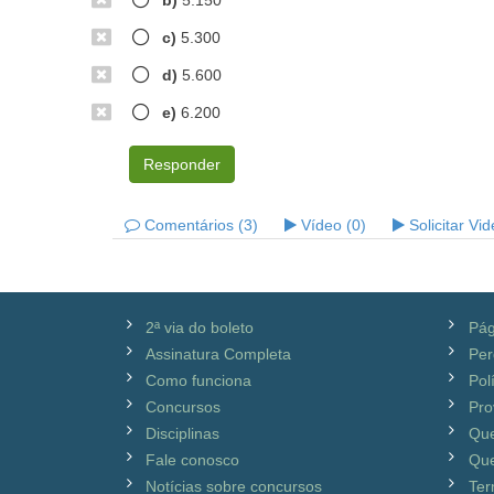
b)
5.150
c)
5.300
d)
5.600
e)
6.200
Responder
Comentários (3)
Vídeo (0)
Solicitar Vi
2ª via do boleto
Pág
Assinatura Completa
Per
Como funciona
Pol
Concursos
Pro
Disciplinas
Qu
Fale conosco
Que
Notícias sobre concursos
Ter