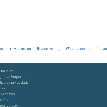
deo
Estatísticas
Cadernos (0)
Anotações (0)
Noti
ina inicial
guntas frequentes
ítica de privacidade
vas
em somos
stões
mos de uso