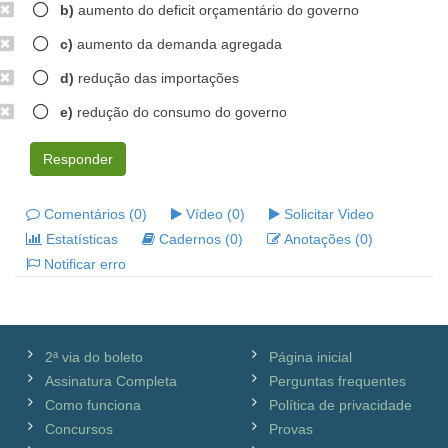
b)
aumento do deficit orçamentário do governo
c)
aumento da demanda agregada
d)
redução das importações
e)
redução do consumo do governo
Responder
Comentários (0)
Vídeo (0)
Solicitar Video
Estatísticas
Cadernos (0)
Anotações (0)
Notificar erro
2ª via do boleto
Página inicial
Assinatura Completa
Perguntas frequentes
Como funciona
Política de privacidade
Concursos
Provas