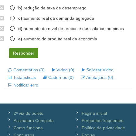
b)
redução da taxa de desemprego
c)
aumento real da demanda agregada
d)
aumento do nível de preços e dos salários nominais
e)
aumento do produto real da economia
Responder
Comentários (0)
Vídeo (0)
Solicitar Video
Estatísticas
Cadernos (0)
Anotações (0)
Notificar erro
2ª via do boleto
Página inicial
Assinatura Completa
Perguntas frequentes
Como funciona
Política de privacidade
Concursos
Provas