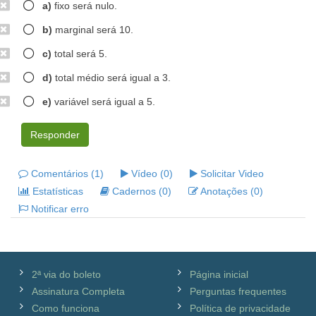
a)
fixo será nulo.
b)
marginal será 10.
c)
total será 5.
d)
total médio será igual a 3.
e)
variável será igual a 5.
Responder
Comentários (1)
Vídeo (0)
Solicitar Video
Estatísticas
Cadernos (0)
Anotações (0)
Notificar erro
2ª via do boleto
Página inicial
Assinatura Completa
Perguntas frequentes
Como funciona
Política de privacidade