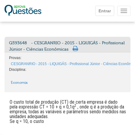
Ir para o conteúdo principal
Entrar
Mostr
Q393648
- CESGRANRIO - 2015 - LIQUIGÁS - Profissional
Júnior - Ciências Econômicas
Provas:
CESGRANRIO - 2015 - LIQUIGÁS - Profissional Júnior - Ciências Econômi
Disciplina:
Economia
O custo total de produção (CT) de certa empresa é dado
2
pela expressão CT = 10 + q + 0,1q
, onde q é a produção da
empresa, todas as variáveis e parâmetros sendo medidos nas
unidades adequadas.
Se q = 10, o custo