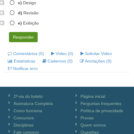
c)
Design
d)
Revisão
e)
Exibição
Responder
Comentários (0)
Vídeo (0)
Solicitar Video
Estatísticas
Cadernos (0)
Anotações (0)
Notificar erro
2ª via do boleto
Página inicial
Assinatura Completa
Perguntas frequentes
Como funciona
Política de privacidade
Concursos
Provas
Disciplinas
Quem somos
Fale conosco
Questões