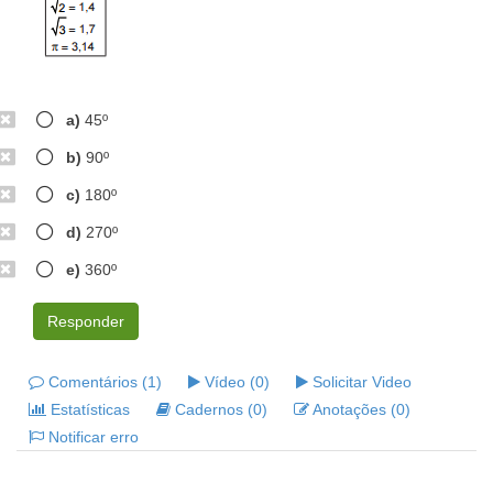
a)
45º
b)
90º
c)
180º
d)
270º
e)
360º
Responder
Comentários (1)
Vídeo (0)
Solicitar Video
Estatísticas
Cadernos (0)
Anotações (0)
Notificar erro