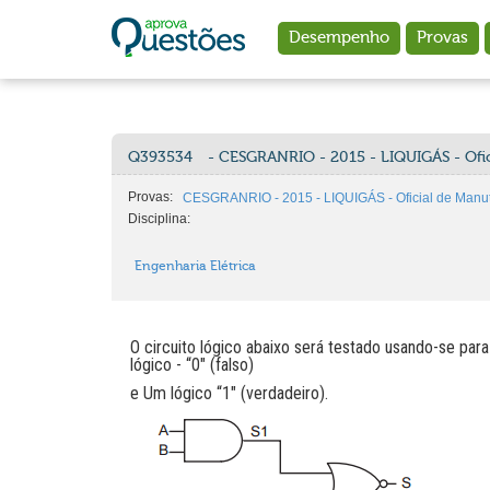
Ir para o conteúdo principal
Desempenho
Provas
Q393534
- CESGRANRIO - 2015 - LIQUIGÁS - Ofic
Provas:
CESGRANRIO - 2015 - LIQUIGÁS - Oficial de Manut
Disciplina:
Engenharia Elétrica
O circuito lógico abaixo será testado usando-se par
lógico - “0" (falso)
e Um lógico “1" (verdadeiro).