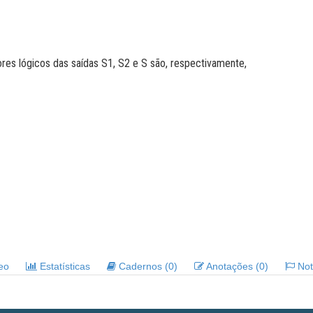
alores lógicos das saídas S1, S2 e S são, respectivamente,
deo
Estatísticas
Cadernos (0)
Anotações (0)
Noti