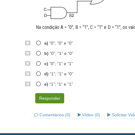
Na condição A = “0", B = “1", C = “1" e D = “1", os v
a)
“0”; “0” e “0”
b)
“0”; “1” e “0”
c)
“0”; “1” e “1”
d)
“1”; “1” e “0”
e)
“1”; “1” e “1”
Responder
Comentários (0)
Vídeo (0)
Solicitar Vi