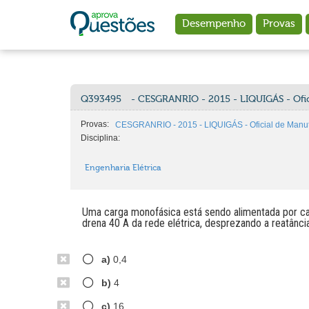
Ir para o conteúdo principal
Desempenho
Provas
Q393495
- CESGRANRIO - 2015 - LIQUIGÁS - Ofic
Provas:
CESGRANRIO - 2015 - LIQUIGÁS - Oficial de Manute
Disciplina:
Engenharia Elétrica
Uma carga monofásica está sendo alimentada por ca
drena 40 A da rede elétrica, desprezando a reatânci
a)
0,4
b)
4
c)
16