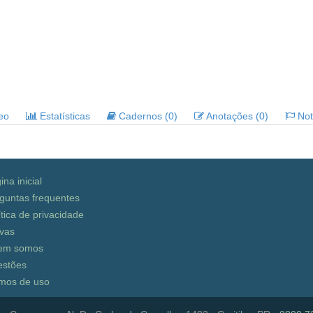
deo
Estatísticas
Cadernos (0)
Anotações (0)
Noti
ina inicial
guntas frequentes
ítica de privacidade
vas
em somos
stões
mos de uso