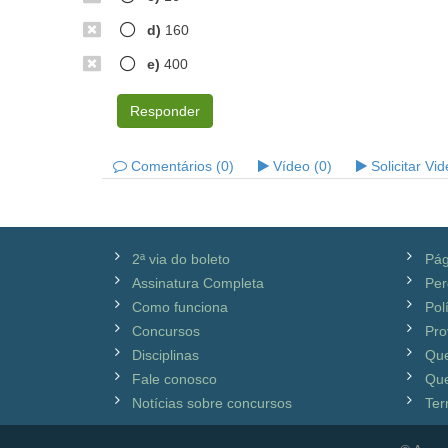
d)
160
e)
400
Responder
Comentários (0)
Vídeo (0)
Solicitar Vi
2ª via do boleto
Pág
Assinatura Completa
Per
Como funciona
Pol
Concursos
Pro
Disciplinas
Qu
Fale conosco
Que
Notícias sobre concursos
Ter