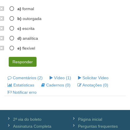
a)
formal
b)
outorgada
c)
escrita
d)
analítica
e)
flexível
Responder
Comentários (2)
Vídeo (1)
Solicitar Video
Estatísticas
Cadernos (0)
Anotações (0)
Notificar erro
2ª via do boleto
Página inicial
Assinatura Completa
Perguntas frequentes