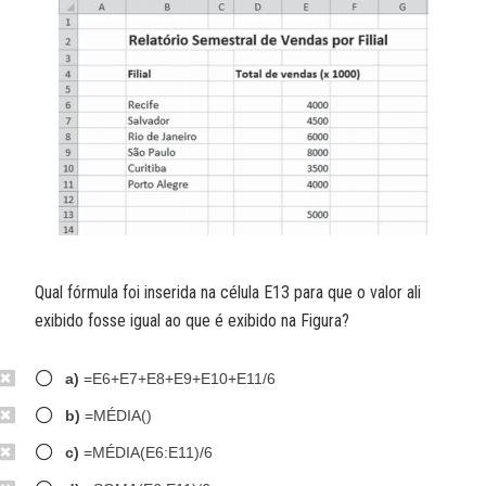
Qual fórmula foi inserida na célula E13 para que o valor ali
exibido fosse igual ao que é exibido na Figura?
a)
=E6+E7+E8+E9+E10+E11/6
b)
=MÉDIA()
c)
=MÉDIA(E6:E11)/6