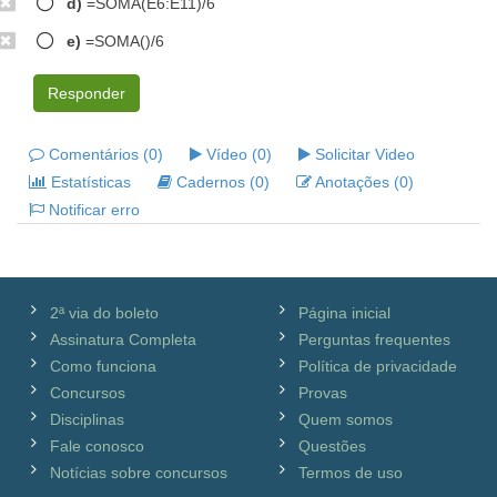
d)
=SOMA(E6:E11)/6
e)
=SOMA()/6
Responder
Comentários (0)
Vídeo (0)
Solicitar Video
Estatísticas
Cadernos (0)
Anotações (0)
Notificar erro
2ª via do boleto
Página inicial
Assinatura Completa
Perguntas frequentes
Como funciona
Política de privacidade
Concursos
Provas
Disciplinas
Quem somos
Fale conosco
Questões
Notícias sobre concursos
Termos de uso