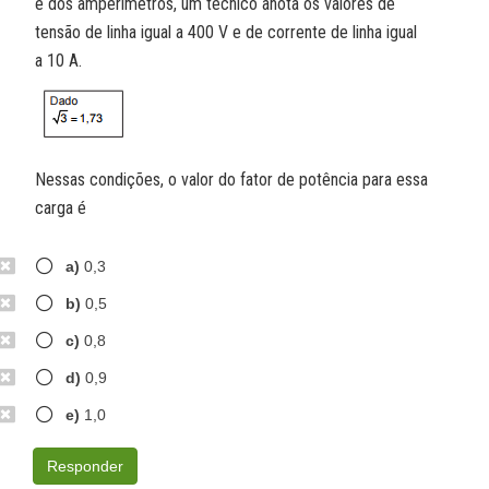
e dos amperímetros, um técnico anota os valores de
tensão de linha igual a 400 V e de corrente de linha igual
a 10 A.
Nessas condições, o valor do fator de potência para essa
carga é
a)
0,3
b)
0,5
c)
0,8
d)
0,9
e)
1,0
Responder