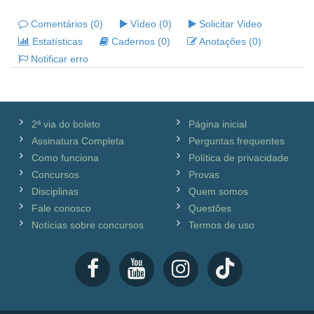
Comentários (0)
Vídeo (0)
Solicitar Video
Estatísticas
Cadernos (0)
Anotações (0)
Notificar erro
2ª via do boleto
Página inicial
Assinatura Completa
Perguntas frequentes
Como funciona
Política de privacidade
Concursos
Provas
Disciplinas
Quem somos
Fale conosco
Questões
Notícias sobre concursos
Termos de uso