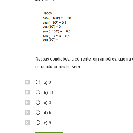
Nessas condições, a corrente, em ampères, que irá c
no condutor neutro será
a)
0
b)
-3
c)
3
d)
5
e)
9