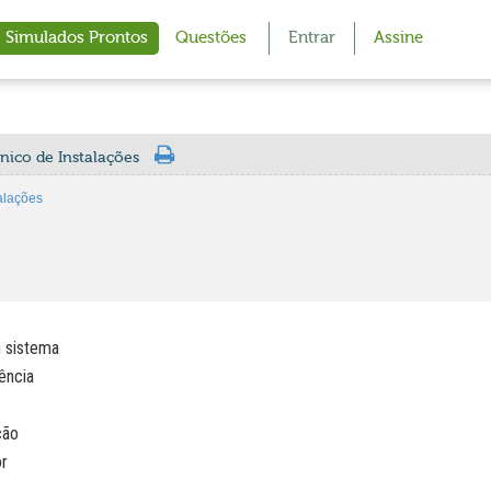
Simulados Prontos
Questões
Entrar
Assine
nico de Instalações
alações
m sistema
ência
ção
or