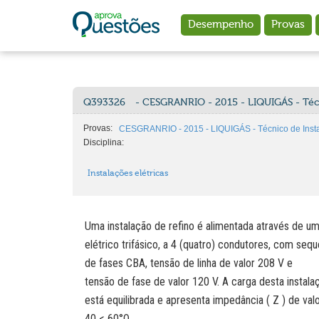
Ir para o conteúdo principal
Desempenho
Provas
Q393326
- CESGRANRIO - 2015 - LIQUIGÁS - Téc
Provas:
CESGRANRIO - 2015 - LIQUIGÁS - Técnico de Inst
Disciplina:
Instalações elétricas
Uma instalação de refino é alimentada através de u
elétrico trifásico, a 4 (quatro) condutores, com sequ
de fases CBA, tensão de linha de valor 208 V e
tensão de fase de valor 120 V. A carga desta instala
está equilibrada e apresenta impedância ( Z ) de val
40 < 60°Ω.