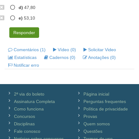
d)
47,80
e)
53,10
Responder
Comentários (1)
Vídeo (0)
Solicitar Video
Estatísticas
Cadernos (0)
Anotações (0)
Notificar erro
2ª via do boleto
Página inicial
Assinatura Completa
Perguntas frequentes
Como funciona
Política de privacidade
Concursos
Provas
Disciplinas
Quem somos
Fale conosco
Questões
Notícias sobre concursos
Termos de uso