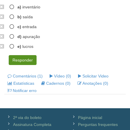
a)
inventário
b)
saída
c)
entrada
d)
apuração
e)
lucros
Responder
Comentários (1)
Vídeo (0)
Solicitar Video
Estatísticas
Cadernos (0)
Anotações (0)
Notificar erro
2ª via do boleto
Página inicial
Assinatura Completa
Perguntas frequentes