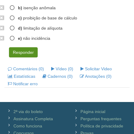
b)
isenção anômala
c)
proibição de base de cálculo
d)
limitação de alíquota
e)
não incidência
Responder
Comentários (0)
Vídeo (0)
Solicitar Video
Estatísticas
Cadernos (0)
Anotações (0)
Notificar erro
2ª via do boleto
Página inicial
Assinatura Completa
Perguntas frequentes
Como funciona
Política de privacidade
Concursos
Provas