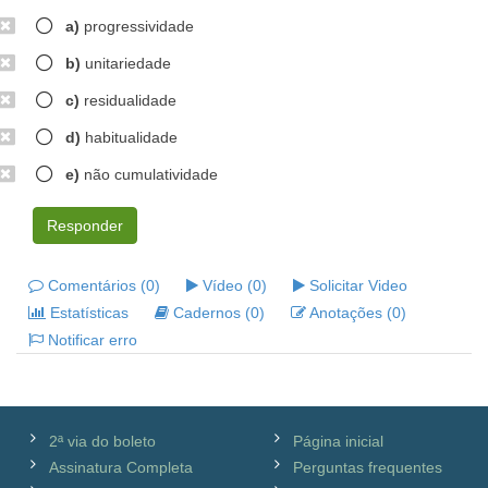
a)
progressividade
b)
unitariedade
c)
residualidade
d)
habitualidade
e)
não cumulatividade
Responder
Comentários (0)
Vídeo (0)
Solicitar Video
Estatísticas
Cadernos (0)
Anotações (0)
Notificar erro
2ª via do boleto
Página inicial
Assinatura Completa
Perguntas frequentes