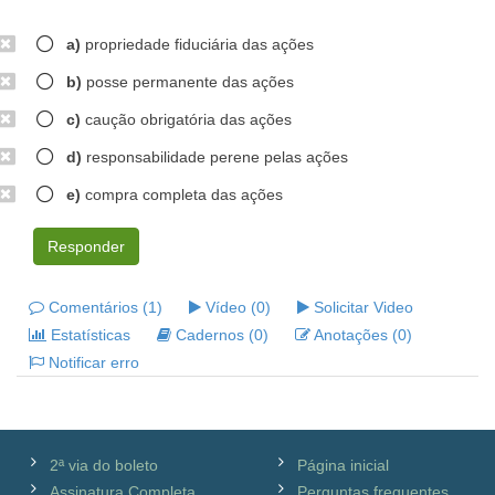
a)
propriedade fiduciária das ações
b)
posse permanente das ações
c)
caução obrigatória das ações
d)
responsabilidade perene pelas ações
e)
compra completa das ações
Responder
Comentários (1)
Vídeo (0)
Solicitar Video
Estatísticas
Cadernos (0)
Anotações (0)
Notificar erro
2ª via do boleto
Página inicial
Assinatura Completa
Perguntas frequentes