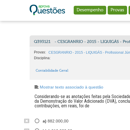
Ir para o conteúdo principal
Desempenho
Provas
Q393121
- CESGRANRIO - 2015 - LIQUIGÁS - Profi
Provas:
CESGRANRIO - 2015 - LIQUIGÁS - Profissional Júni
Disciplina:
Contabilidade Geral
Mostrar texto associado à questão
Considerando-se as anotações feitas pela Sociedad
da Demonstração do Valor Adicionado (DVA), conclui
contribuições, em reais, foi de
a)
882.000,00