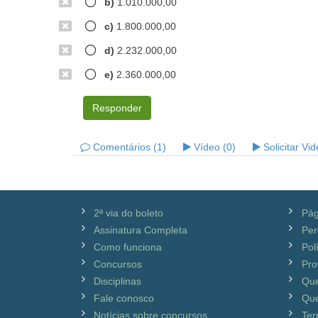
b)
1.010.000,00
c)
1.800.000,00
d)
2.232.000,00
e)
2.360.000,00
Responder
Comentários (1)
Vídeo (0)
Solicitar Vi
2ª via do boleto
Pág
Assinatura Completa
Per
Como funciona
Pol
Concursos
Pro
Disciplinas
Qu
Fale conosco
Que
Notícias sobre concursos
Ter