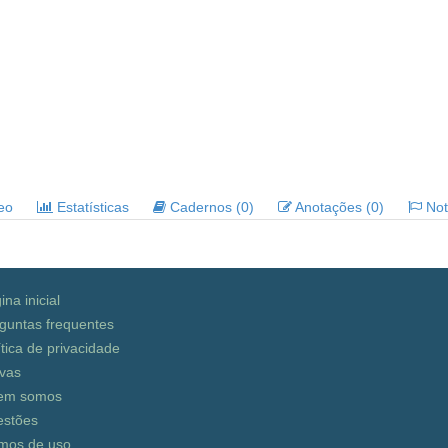
deo
Estatísticas
Cadernos (0)
Anotações (0)
Noti
ina inicial
guntas frequentes
ítica de privacidade
vas
em somos
stões
mos de uso