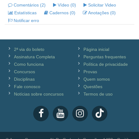
Comentários (2)
Vídeo (0)
Solicitar Video
Estatísticas
Cadernos (0)
Anotações (0)
Notificar erro
2ª via do boleto
Página inicial
Assinatura Completa
Perguntas frequentes
Como funciona
Política de privacidade
Concursos
Provas
Disciplinas
Quem somos
Fale conosco
Questões
Notícias sobre concursos
Termos de uso