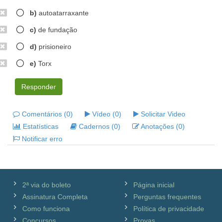
b)
autoatarraxante
c)
de fundação
d)
prisioneiro
e)
Torx
Responder
Comentários (0)
Vídeo (0)
Solicitar Video
Estatísticas
Cadernos (0)
Anotações (0)
Notificar erro
2ª via do boleto
Página inicial
Assinatura Completa
Perguntas frequentes
Como funciona
Política de privacidade
Concursos
Provas