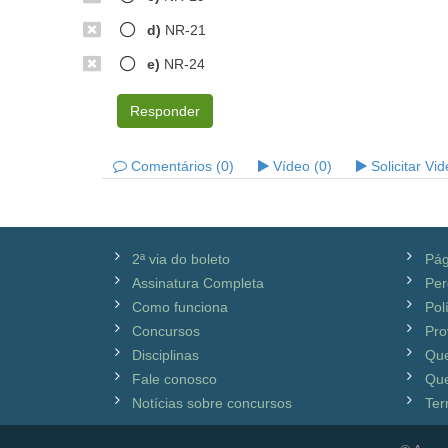
d)
NR-21
e)
NR-24
Responder
Comentários (0)
Vídeo (0)
Solicitar Vi
2ª via do boleto
Pág
Assinatura Completa
Per
Como funciona
Pol
Concursos
Pro
Disciplinas
Qu
Fale conosco
Que
Notícias sobre concursos
Ter