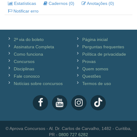
Estatísticas
Cadernos (0)
Anotações (0)
Notificar erro
2ª via do boleto
Página inicial
Assinatura Completa
Perguntas frequentes
Como funciona
Política de privacidade
Concursos
Provas
Disciplinas
Quem somos
Fale conosco
Questões
Notícias sobre concursos
Termos de uso
© Aprova Concursos - Al. Dr. Carlos de Carvalho, 1482 - Curitiba,
PR -
0800 727 6282