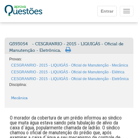
Ir para o conteúdo principal
Entrar
Mostr
Q393054
- CESGRANRIO - 2015 - LIQUIGÁS - Oficial de
Manutenção - Eletrônica,
Provas:
CESGRANRIO - 2015 - LIQUIGÁS - Oficial de Manutenção - Mecânica
CESGRANRIO - 2015 - LIQUIGÁS - Oficial de Manutenção - Elétrica
CESGRANRIO - 2015 - LIQUIGÁS - Oficial de Manutenção - Eletrônica
Disciplina:
Mecânica
O morador da cobertura de um prédio informou ao síndico
que muita água estava saindo pela tubulação de alívio da
caixa d`água, popularmente chamada de ladrão. O síndico
chamou o oficial de manutenção do prédio que, após
examinar a caixa d`água e seu mecanismo de controle de