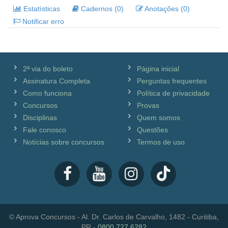
Estatísticas
Cadernos (0)
Anotações (0)
Notificar erro
2ª via do boleto
Página inicial
Assinatura Completa
Perguntas frequentes
Como funciona
Política de privacidade
Concursos
Provas
Disciplinas
Quem somos
Fale conosco
Questões
Notícias sobre concursos
Termos de uso
© Aprova Concursos - Al. Dr. Carlos de Carvalho, 1482 - Curitiba,
PR -
0800 727 6282