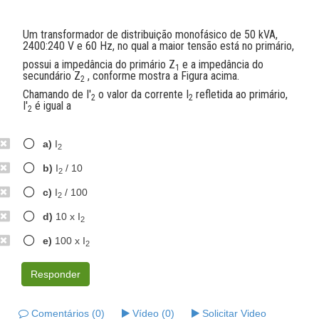
Um transformador de distribuição monofásico de 50 kVA,
2400:240 V e 60 Hz, no qual a maior tensão está no primário,
possui a impedância do primário Z
e a impedância do
1
secundário Z
, conforme mostra a Figura acima.
2
Chamando de I'
o valor da corrente I
refletida ao primário,
2
2
I'
é igual a
2
a)
I
2
b)
I
/ 10
2
c)
I
/ 100
2
d)
10 x I
2
e)
100 x I
2
Responder
Comentários (0)
Vídeo (0)
Solicitar Video