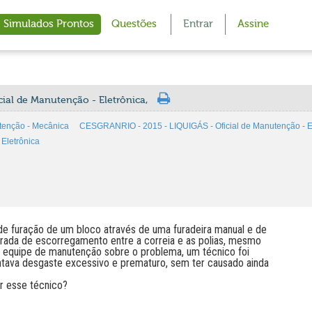
Simulados Prontos
Questões
Entrar
Assine
cial de Manutenção - Eletrônica,
tenção - Mecânica
CESGRANRIO - 2015 - LIQUIGÁS - Oficial de Manutenção - El
Eletrônica
de furação de um bloco através de uma furadeira manual e de
rada de escorregamento entre a correia e as polias, mesmo
 equipe de manutenção sobre o problema, um técnico foi
entava desgaste excessivo e prematuro, sem ter causado ainda
r esse técnico?