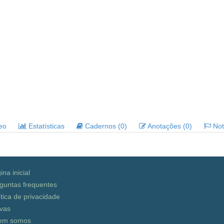
deo
Estatísticas
Cadernos (0)
Anotações (0)
Noti
ina inicial
guntas frequentes
ítica de privacidade
vas
em somos