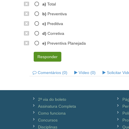
a)
Total
b)
Preventiva
c)
Preditiva
d)
Corretiva
e)
Preventiva Planejada
Responder
Comentários (0)
Vídeo (0)
Solicitar Vi
2ª via do boleto
Pág
Assinatura Completa
Per
Como funciona
Pol
Concursos
Pro
Disciplinas
Qu