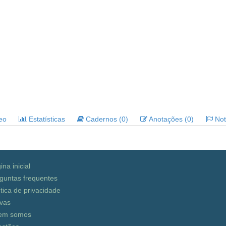
deo
Estatísticas
Cadernos (0)
Anotações (0)
Noti
ina inicial
guntas frequentes
ítica de privacidade
vas
em somos