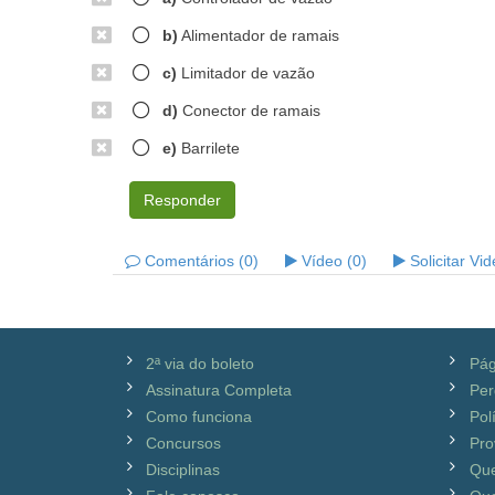
b)
Alimentador de ramais
c)
Limitador de vazão
d)
Conector de ramais
e)
Barrilete
Responder
Comentários (0)
Vídeo (0)
Solicitar Vi
2ª via do boleto
Pág
Assinatura Completa
Per
Como funciona
Pol
Concursos
Pro
Disciplinas
Qu