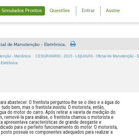
Simulados Prontos
Questões
Entrar
Assine
cial de Manutenção - Eletrônica,
tenção - Mecânica
CESGRANRIO - 2015 - LIQUIGÁS - Oficial de Manutenção - El
Eletrônica
a abastecer. O frentista perguntou-lhe se o óleo e a água do
udo bem, mas o frentista insistiu. O motorista, então,
 água do motor do carro. Após retirar a vareta de medição do
fim, removê-la para análise, o frentista chamou o motorista e
ta apresentava características de grande desgaste e
ndicado para o perfeito funcionamento do motor. O motorista,
 o posto possuía os componentes adequados para realizar a