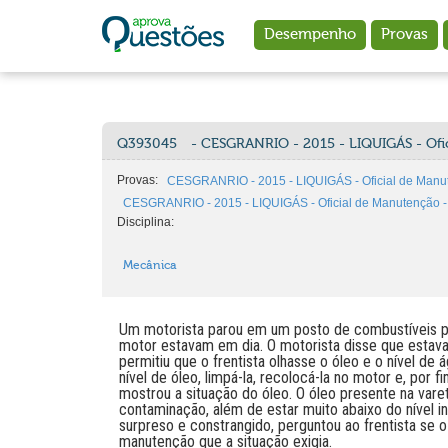
Ir para o conteúdo principal
Desempenho
Provas
Q393045
- CESGRANRIO - 2015 - LIQUIGÁS - Ofi
Provas:
CESGRANRIO - 2015 - LIQUIGÁS - Oficial de Manu
CESGRANRIO - 2015 - LIQUIGÁS - Oficial de Manutenção - 
Disciplina:
Mecânica
Um motorista parou em um posto de combustíveis par
motor estavam em dia. O motorista disse que estava t
permitiu que o frentista olhasse o óleo e o nível de
nível de óleo, limpá-la, recolocá-la no motor e, por 
mostrou a situação do óleo. O óleo presente na vare
contaminação, além de estar muito abaixo do nível i
surpreso e constrangido, perguntou ao frentista se
manutenção que a situação exigia.