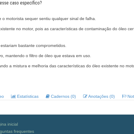
nesse caso específico?
o motorista sequer sentiu qualquer sinal de falha.
 existente no motor, pois as características de contaminação do óleo 
s estariam bastante comprometidos.
o, mantendo o filtro de óleo que estava em uso.
ndo a mistura e melhoria das características do óleo existente no moto
deo
Estatísticas
Cadernos (0)
Anotações (0)
Noti
ina inicial
guntas frequentes