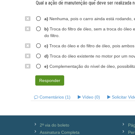
Qual a ação de manutenção que deve ser realizada 
a)
Nenhuma, pois o carro ainda está rodando, e 
b)
Troca do filtro de óleo, sem a troca do óleo
do filtro.
c)
Troca do óleo e do filtro de óleo, pois ambo
d)
Troca do óleo existente no motor por um nov
e)
Complementação do nível de óleo, possibilita
Responder
Comentários (1)
Vídeo (0)
Solicitar Vi
2ª via do boleto
Pág
Assinatura Completa
Per