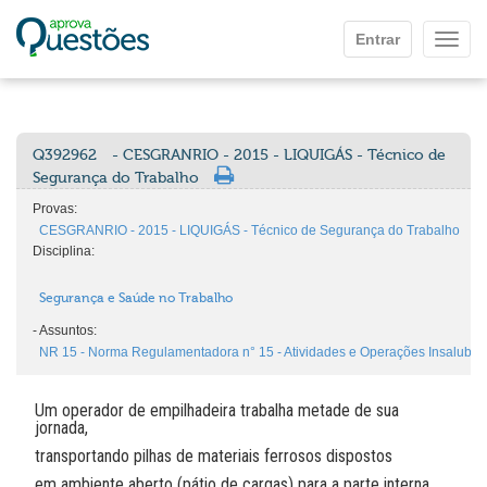
Ir para o conteúdo principal
Entrar
Mostr
Q392962
- CESGRANRIO - 2015 - LIQUIGÁS - Técnico de
Segurança do Trabalho
Provas:
CESGRANRIO - 2015 - LIQUIGÁS - Técnico de Segurança do Trabalho
Disciplina:
Segurança e Saúde no Trabalho
-
Assuntos:
NR 15 - Norma Regulamentadora n° 15 - Atividades e Operações Insalubres (
Um operador de empilhadeira trabalha metade de sua
jornada,
transportando pilhas de materiais ferrosos dispostos
em ambiente aberto (pátio de cargas) para a parte interna