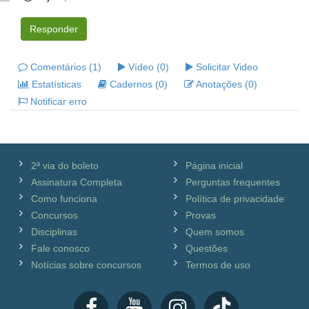
Responder
Comentários (1)
Vídeo (0)
Solicitar Video
Estatísticas
Cadernos (0)
Anotações (0)
Notificar erro
2ª via do boleto
Página inicial
Assinatura Completa
Perguntas frequentes
Como funciona
Política de privacidade
Concursos
Provas
Disciplinas
Quem somos
Fale conosco
Questões
Notícias sobre concursos
Termos de uso