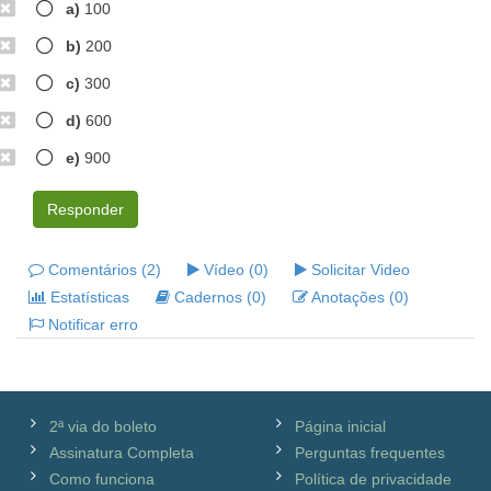
a)
100
b)
200
c)
300
d)
600
e)
900
Responder
Comentários (2)
Vídeo (0)
Solicitar Video
Estatísticas
Cadernos (0)
Anotações (0)
Notificar erro
2ª via do boleto
Página inicial
Assinatura Completa
Perguntas frequentes
Como funciona
Política de privacidade