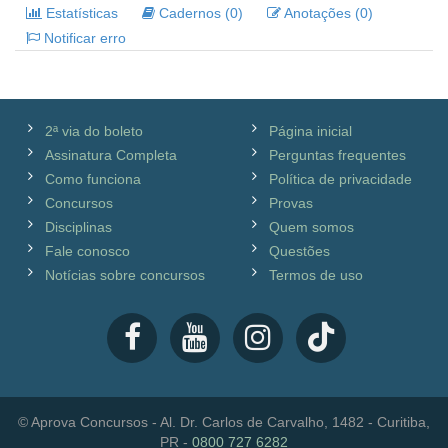
Estatísticas
Cadernos (0)
Anotações (0)
Notificar erro
2ª via do boleto
Página inicial
Assinatura Completa
Perguntas frequentes
Como funciona
Política de privacidade
Concursos
Provas
Disciplinas
Quem somos
Fale conosco
Questões
Notícias sobre concursos
Termos de uso
© Aprova Concursos - Al. Dr. Carlos de Carvalho, 1482 - Curitiba,
PR -
0800 727 6282