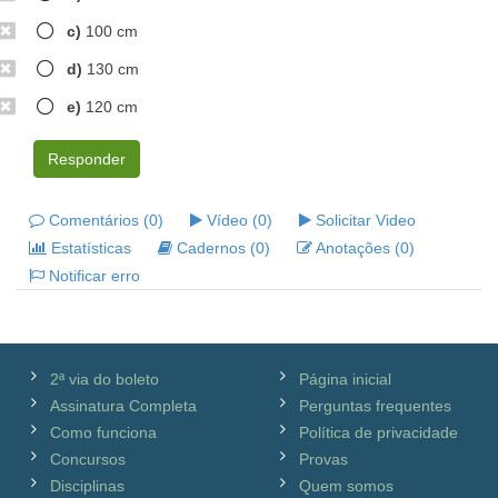
c)
100 cm
d)
130 cm
e)
120 cm
Responder
Comentários (0)
Vídeo (0)
Solicitar Video
Estatísticas
Cadernos (0)
Anotações (0)
Notificar erro
2ª via do boleto
Página inicial
Assinatura Completa
Perguntas frequentes
Como funciona
Política de privacidade
Concursos
Provas
Disciplinas
Quem somos