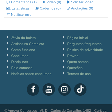
Comentários (1)
Vídeo (0)
Solicitar Video
Estatísticas
Cadernos (0)
Anotações (0)
Notificar erro
2ª via do boleto
Página inicial
Assinatura Completa
Perguntas frequentes
Como funciona
Política de privacidade
Concursos
Provas
Disciplinas
Quem somos
Fale conosco
Questões
Notícias sobre concursos
Termos de uso
© Aprova Concursos - Al. Dr. Carlos de Carvalho, 1482 - Curitiba,