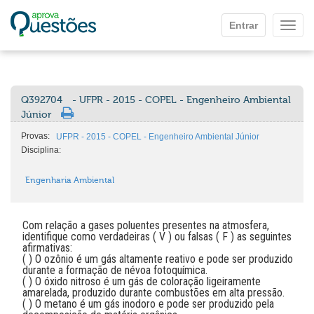
Ir para o conteúdo principal
Entrar
Mostr
Q392704
- UFPR - 2015 - COPEL - Engenheiro Ambiental
Júnior
Provas:
UFPR - 2015 - COPEL - Engenheiro Ambiental Júnior
Disciplina:
Engenharia Ambiental
Com relação a gases poluentes presentes na atmosfera,
identifique como verdadeiras ( V ) ou falsas ( F ) as seguintes
afirmativas:
( ) O ozônio é um gás altamente reativo e pode ser produzido
durante a formação de névoa fotoquímica.
( ) O óxido nitroso é um gás de coloração ligeiramente
amarelada, produzido durante combustões em alta pressão.
( ) O metano é um gás inodoro e pode ser produzido pela