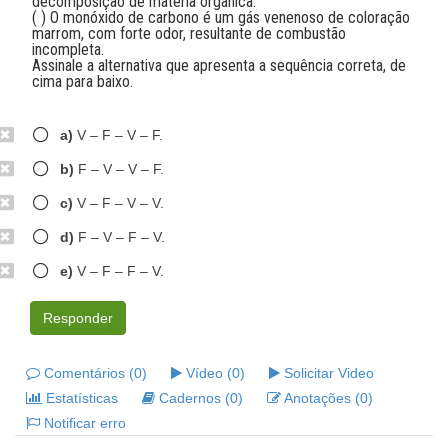
decomposição de matéria orgânica.
( ) O monóxido de carbono é um gás venenoso de coloração
marrom, com forte odor, resultante de combustão
incompleta.
Assinale a alternativa que apresenta a sequência correta, de
cima para baixo.
a)
V – F – V – F.
b)
F – V – V – F.
c)
V – F – V – V.
d)
F – V – F – V.
e)
V – F – F – V.
Responder
Comentários (0)
Vídeo (0)
Solicitar Video
Estatísticas
Cadernos (0)
Anotações (0)
Notificar erro