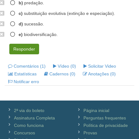
b)
predação.
c)
substituição evolutiva (extinção e especiação).
d)
sucessão.
e)
biodiversificação.
Responder
Comentários (1)
Vídeo (0)
Solicitar Video
Estatísticas
Cadernos (0)
Anotações (0)
Notificar erro
2ª via do boleto
Página inicial
Assinatura Completa
Perguntas frequentes
Como funciona
Política de privacidade
Concursos
Provas