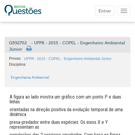
Ir para o conteúdo principal
Entrar
Mostr
Q392702
- UFPR - 2015 - COPEL - Engenheiro Ambiental
Júnior
Provas:
UFPR - 2015 - COPEL - Engenheiro Ambiental Júnior
Disciplina:
Engenharia Ambiental
A figura ao lado mostra um gráfico com um ponto P e duas
linhas
orientadas na direção positiva da evolução temporal de uma
dinâmica
presa-predador entre duas espécies. Os eixos X e Y
representam as
populações das 2 espécies envolvidas. Com base na figura,