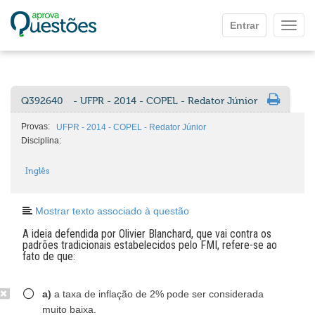
Ir para o conteúdo principal
Entrar
Mostr
Q392640
- UFPR - 2014 - COPEL - Redator Júnior
Provas:
UFPR - 2014 - COPEL - Redator Júnior
Disciplina:
Inglês
Mostrar texto associado à questão
A ideia defendida por Olivier Blanchard, que vai contra os
padrões tradicionais estabelecidos pelo FMI, refere-se ao
fato de que:
a)
a taxa de inflação de 2% pode ser considerada
muito baixa.