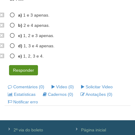
a)
1 e 3 apenas.
b)
2 e 4 apenas.
c)
1, 2 e 3 apenas.
d)
1, 3 e 4 apenas.
e)
1, 2, 3 e 4.
Responder
Comentários (0)
Vídeo (0)
Solicitar Video
Estatísticas
Cadernos (0)
Anotações (0)
Notificar erro
2ª via do boleto
Página inicial