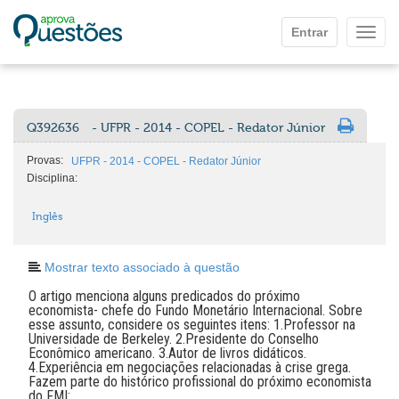
Ir para o conteúdo principal
Entrar
Mostr
Q392636
- UFPR - 2014 - COPEL - Redator Júnior
Provas:
UFPR - 2014 - COPEL - Redator Júnior
Disciplina:
Inglês
Mostrar texto associado à questão
O artigo menciona alguns predicados do próximo
economista- chefe do Fundo Monetário Internacional. Sobre
esse assunto, considere os seguintes itens: 1.Professor na
Universidade de Berkeley. 2.Presidente do Conselho
Econômico americano. 3.Autor de livros didáticos.
4.Experiência em negociações relacionadas à crise grega.
Fazem parte do histórico profissional do próximo economista
do FMI: