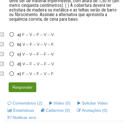
deve ser de material impermeável, com altura de 1,50 m (um
metro cinquenta centímetros). ( ) A cobertura deverá ter
estrutura de madeira ou metálica e as telhas serão de barro
ou fibrocimento. Assinale a alternativa que apresenta a
sequência correta, de cima para baixo.
a)
F – V – F – V – V.
b)
V – F – V – V – F.
c)
V – V – F – F – V.
d)
V – F – V – F – V.
e)
F – V – F – V – F.
Responder
Comentários (2)
Vídeo (0)
Solicitar Video
Estatísticas
Cadernos (0)
Anotações (0)
Notificar erro