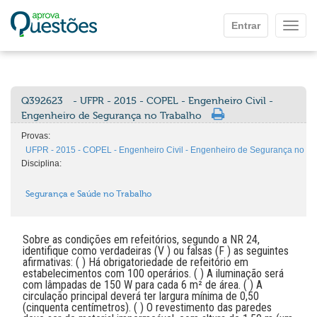
Ir para o conteúdo principal
Entrar
Mostr
Q392623
- UFPR - 2015 - COPEL - Engenheiro Civil -
Engenheiro de Segurança no Trabalho
Provas:
UFPR - 2015 - COPEL - Engenheiro Civil - Engenheiro de Segurança no Tr
Disciplina:
Segurança e Saúde no Trabalho
Sobre as condições em refeitórios, segundo a NR 24,
identifique como verdadeiras (V ) ou falsas (F ) as seguintes
afirmativas: ( ) Há obrigatoriedade de refeitório em
estabelecimentos com 100 operários. ( ) A iluminação será
com lâmpadas de 150 W para cada 6 m² de área. ( ) A
circulação principal deverá ter largura mínima de 0,50
(cinquenta centímetros). ( ) O revestimento das paredes