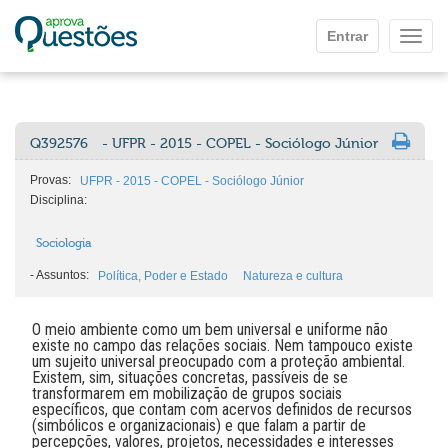
Ir para o conteúdo principal
Entrar
Mostr
Q392576
- UFPR - 2015 - COPEL - Sociólogo Júnior
Provas:
UFPR - 2015 - COPEL - Sociólogo Júnior
Disciplina:
Sociologia
-
Assuntos:
Política, Poder e Estado
Natureza e cultura
O meio ambiente como um bem universal e uniforme não
existe no campo das relações sociais. Nem tampouco existe
um sujeito universal preocupado com a proteção ambiental.
Existem, sim, situações concretas, passíveis de se
transformarem em mobilização de grupos sociais
específicos, que contam com acervos definidos de recursos
(simbólicos e organizacionais) e que falam a partir de
percepções, valores, projetos, necessidades e interesses