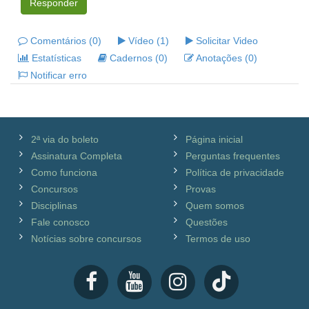
Responder
Comentários (0)
Vídeo (1)
Solicitar Video
Estatísticas
Cadernos (0)
Anotações (0)
Notificar erro
2ª via do boleto
Página inicial
Assinatura Completa
Perguntas frequentes
Como funciona
Política de privacidade
Concursos
Provas
Disciplinas
Quem somos
Fale conosco
Questões
Notícias sobre concursos
Termos de uso