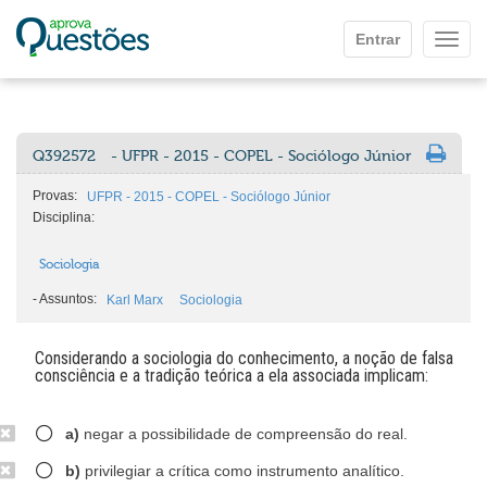
Ir para o conteúdo principal
Entrar
Mostr
Q392572
- UFPR - 2015 - COPEL - Sociólogo Júnior
Provas:
UFPR - 2015 - COPEL - Sociólogo Júnior
Disciplina:
Sociologia
-
Assuntos:
Karl Marx
Sociologia
Considerando a sociologia do conhecimento, a noção de falsa
consciência e a tradição teórica a ela associada implicam:
a)
negar a possibilidade de compreensão do real.
b)
privilegiar a crítica como instrumento analítico.