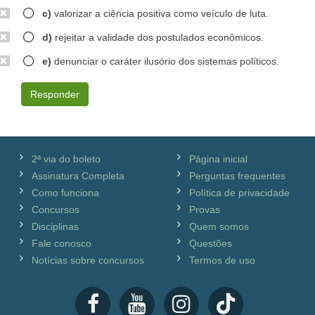
c)
valorizar a ciência positiva como veículo de luta.
d)
rejeitar a validade dos postulados econômicos.
e)
denunciar o caráter ilusório dos sistemas políticos.
Responder
2ª via do boleto
Página inicial
Assinatura Completa
Perguntas frequentes
Como funciona
Política de privacidade
Concursos
Provas
Disciplinas
Quem somos
Fale conosco
Questões
Notícias sobre concursos
Termos de uso