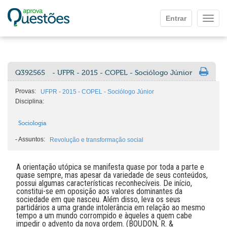
Ir para o conteúdo principal
Entrar
Mostr
Q392565
- UFPR - 2015 - COPEL - Sociólogo Júnior
Provas:
UFPR - 2015 - COPEL - Sociólogo Júnior
Disciplina:
Sociologia
-
Assuntos:
Revolução e transformação social
A orientação utópica se manifesta quase por toda a parte e
quase sempre, mas apesar da variedade de seus conteúdos,
possui algumas características reconhecíveis. De início,
constitui-se em oposição aos valores dominantes da
sociedade em que nasceu. Além disso, leva os seus
partidários a uma grande intolerância em relação ao mesmo
tempo a um mundo corrompido e àqueles a quem cabe
impedir o advento da nova ordem. (BOUDON, R. &