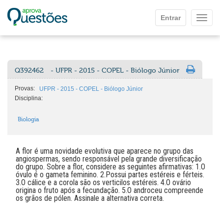
Ir para o conteúdo principal
Entrar
Mostr
Q392462
- UFPR - 2015 - COPEL - Biólogo Júnior
Provas:
UFPR - 2015 - COPEL - Biólogo Júnior
Disciplina:
Biologia
A flor é uma novidade evolutiva que aparece no grupo das
angiospermas, sendo responsável pela grande diversificação
do grupo. Sobre a flor, considere as seguintes afirmativas: 1.O
óvulo é o gameta feminino. 2.Possui partes estéreis e férteis.
3.O cálice e a corola são os verticilos estéreis. 4.O ovário
origina o fruto após a fecundação. 5.O androceu compreende
os grãos de pólen. Assinale a alternativa correta.